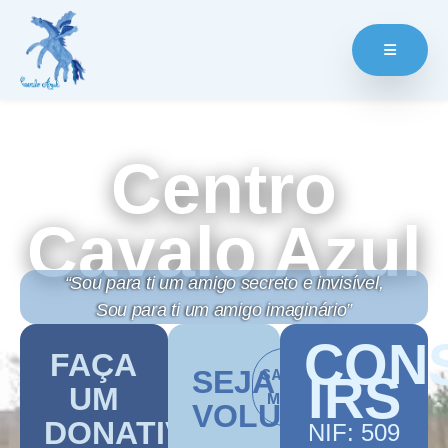
Centro
Cavalo Azul
“Sou para ti um amigo secreto e invisível,
Sou para ti um amigo imaginário”
CON
FAÇA
SEJA
SABER
IRS
UM
MAIS
VOLUNTARIO
DONATIVO
NIF: 509