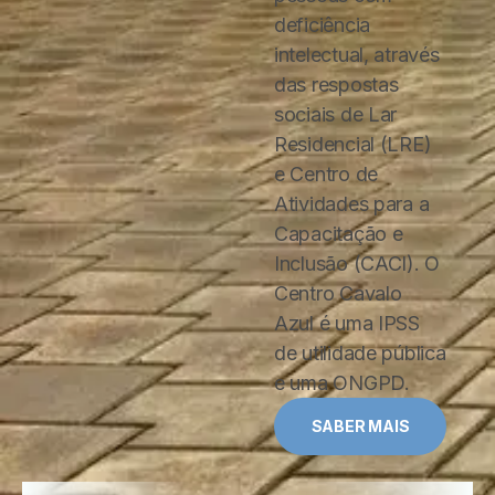
deficiência
intelectual, através
das respostas
sociais de Lar
Residencial (LRE)
e Centro de
Atividades para a
Capacitação e
Inclusão (CACI). O
Centro Cavalo
Azul é uma IPSS
de utilidade pública
e uma ONGPD.
SABER MAIS