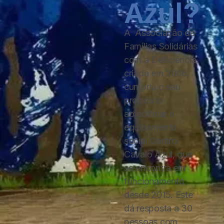
Azul?
A Associação de
Famílias Solidárias
com a Deficiência,
criada em 2006,
cumpriu o seu
propósito
ao edificar o
equipamento
social Centro
Cavalo Azul, que
se encontra em
funcionamento
desde 2015. Este
dá resposta a 30
pessoas com