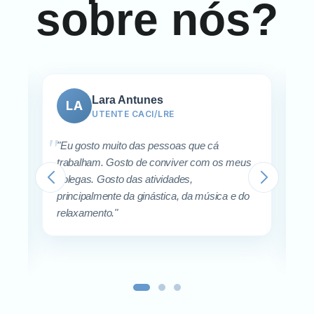
sobre nós?
Marisa Lopes
ML
TÉCNICA SAVI
"A AFSD Cavalo Azul recebeu-me muito
 meus
bem, a integração na equipa foi muito fácil e
rápida, existindo entreajuda entre todos os
e do
elementos da equipa. A direção apesar de
não estar presente fisicamente está sempre
disponível."