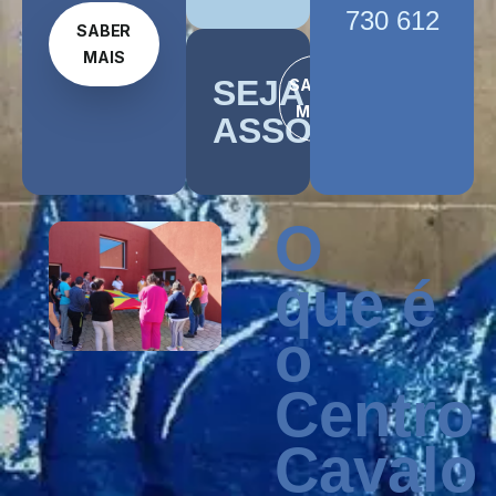
730 612
SABER
MAIS
SEJA
SABER
MAIS
ASSOCIADO/A
O
que é
o
Centro
Cavalo